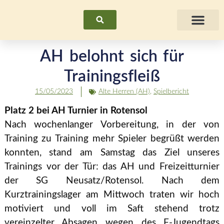
Suchen
Fraue
AH belohnt sich für
Trainingsfleiß
15/05/2023
Alte Herren (AH)
,
Spielbericht
Platz 2 bei AH Turnier in Rotensol
Nach wochenlanger Vorbereitung, in der von
Training zu Training mehr Spieler begrüßt werden
konnten, stand am Samstag das Ziel unseres
Trainings vor der Tür: das AH und Freizeitturnier
der SG Neusatz/Rotensol. Nach dem
Kurztrainingslager am Mittwoch traten wir hoch
motiviert und voll im Saft stehend trotz
vereinzelter Absagen wegen des F-Jugendtags