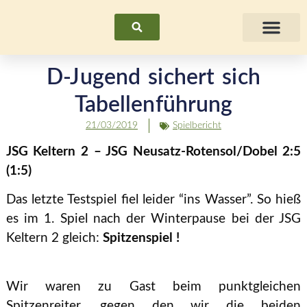
Suchen
Fraue
D-Jugend sichert sich
Tabellenführung
21/03/2019
Spielbericht
JSG Keltern 2 – JSG Neusatz-Rotensol/Dobel 2:5
(1:5)
Das letzte Testspiel fiel leider “ins Wasser”. So hieß
es im 1. Spiel nach der Winterpause bei der JSG
Keltern 2 gleich:
Spitzenspiel !
Wir waren zu Gast beim punktgleichen
Spitzenreiter, gegen den wir die beiden