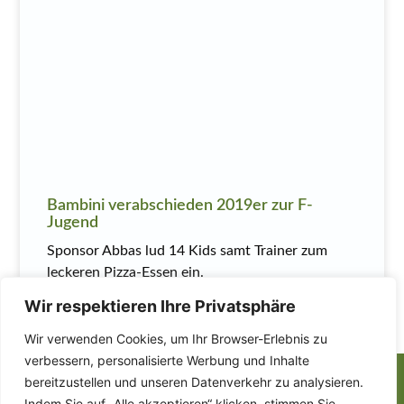
Bambini verabschieden 2019er zur F-
Jugend
Sponsor Abbas lud 14 Kids samt Trainer zum
leckeren Pizza-Essen ein.
Wir respektieren Ihre Privatsphäre
MEHR LESEN
Wir verwenden Cookies, um Ihr Browser-Erlebnis zu
verbessern, personalisierte Werbung und Inhalte
Finden Sie uns auch
auf:
bereitzustellen und unseren Datenverkehr zu analysieren.
Indem Sie auf „Alle akzeptieren“ klicken, stimmen Sie