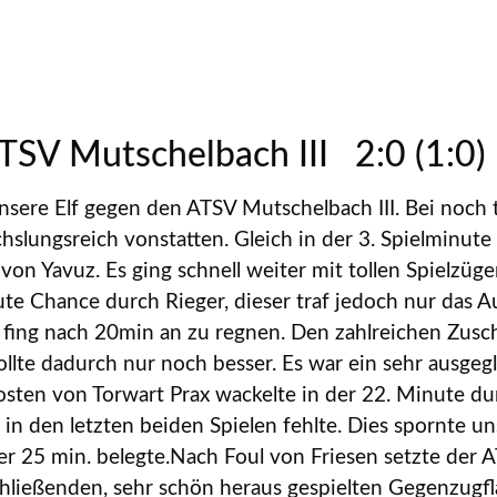
TSV Mutschelbach III 2:0 (1:0)
nsere Elf gegen den ATSV Mutschelbach III. Bei noc
hslungsreich vonstatten. Gleich in der 3. Spielminute
von Yavuz. Es ging schnell weiter mit tollen Spielzü
gute Chance durch Rieger, dieser traf jedoch nur das 
s fing nach 20min an zu regnen. Den zahlreichen Zusc
rollte dadurch nur noch besser. Es war ein sehr ausgeg
osten von Torwart Prax wackelte in der 22. Minute du
 in den letzten beiden Spielen fehlte. Dies spornte u
der 25 min. belegte.Nach Foul von Friesen setzte der 
chließenden, sehr schön heraus gespielten Gegenzugfl