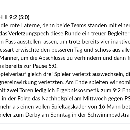
II 9:2 (5:0)
m die rote Laterne, denn beide Teams standen mit ei
ns das Verletzungspech diese Runde ein treuer Begleite
n Pass ausstellen lassen, um trotz bereits vier inakti
sart erwischte den besseren Tag und schoss aus alle
Männer, um die Abschlüsse zu verhindern und dann fie
es bereits zur Pause 5:0.
pielverlauf gleich drei Spieler verletzt auswechseln,
ereinwirkung verletzten. Am Ende spielten wir som
it zwei Toren lediglich Ergebniskosmetik zum 9:2 En
 in der Folge das Nachholspiel am Mittwoch gegen PS
e mehr als einen vollen Spieltagskader von 16 Mann be
pieler zum Derby am Sonntag in der Schwimmbadstraß